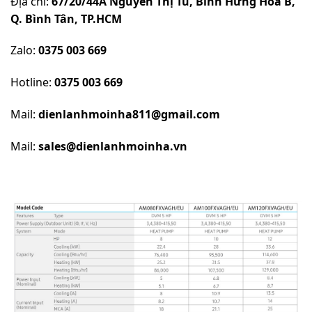
Địa chỉ:
67/20/44A Nguyễn Thị Tú, Bình Hưng Hòa B,
Q. Bình Tân, TP.HCM
Zalo:
0375 003 669
Hotline:
0375 003 669
Mail:
dienlanhmoinha811@gmail.com
Mail:
sales@dienlanhmoinha.vn