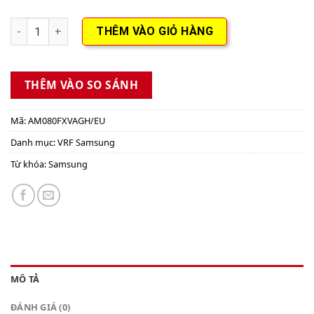
Dàn nóng trung tâm VRF Samsung DVM S - AM080FXVAGH/EU (8
THÊM VÀO GIỎ HÀNG
THÊM VÀO SO SÁNH
Mã:
AM080FXVAGH/EU
Danh mục:
VRF Samsung
Từ khóa:
Samsung
MÔ TẢ
ĐÁNH GIÁ (0)