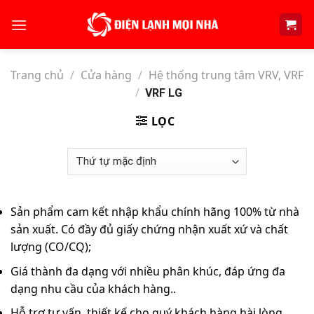
Skip
to
content
Trang chủ
/
Cửa hàng
/
Hệ thống trung tâm VRV, VRF
/
VRF LG
LỌC
Sản phẩm cam kết nhập khẩu chính hãng 100% từ nhà
sản xuất. Có đầy đủ giấy chứng nhận xuất xứ và chất
lượng (CO/CQ);
Giá thành đa dạng với nhiều phân khúc, đáp ứng đa
dạng nhu cầu của khách hàng..
Hỗ trợ tư vấn, thiết kế cho quý khách hàng hài lòng