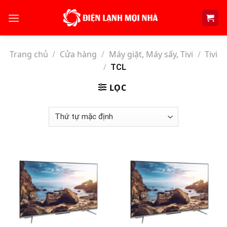
Skip
to
content
Trang chủ
/
Cửa hàng
/
Máy giặt, Máy sấy, Tivi
/
Tivi
/
TCL
LỌC