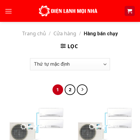
Skip
to
content
Trang chủ
/
Cửa hàng
/
Hàng bán chạy
LỌC
1
2