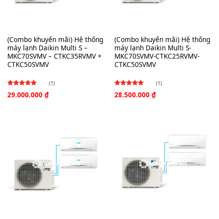
(Combo khuyến mãi) Hệ thống
(Combo khuyến mãi) Hệ thống
máy lạnh Daikin Multi S –
máy lạnh Daikin Multi S-
MKC70SVMV – CTKC35RVMV +
MKC70SVMV-CTKC25RVMV-
CTKC50SVMV
CTKC50SVMV
(1)
(1)
29.000.000
₫
28.500.000
₫
Được
Được
xếp hạng
xếp hạng
4.00
4.00
5
5
sao
sao