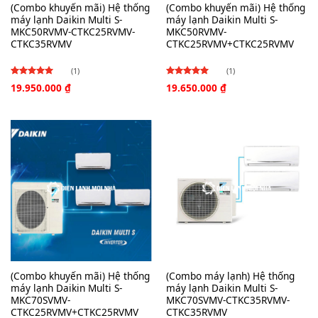
(Combo khuyến mãi) Hệ thống
(Combo khuyến mãi) Hệ thống
máy lạnh Daikin Multi S-
máy lạnh Daikin Multi S-
MKC50RVMV-CTKC25RVMV-
MKC50RVMV-
CTKC35RVMV
CTKC25RVMV+CTKC25RVMV
(1)
(1)
19.950.000
₫
19.650.000
₫
Được
Được
xếp hạng
xếp hạng
4.00
4.00
5
5
sao
sao
(Combo khuyến mãi) Hệ thống
(Combo máy lạnh) Hệ thống
máy lạnh Daikin Multi S-
máy lạnh Daikin Multi S-
MKC70SVMV-
MKC70SVMV-CTKC35RVMV-
CTKC25RVMV+CTKC25RVMV
CTKC35RVMV