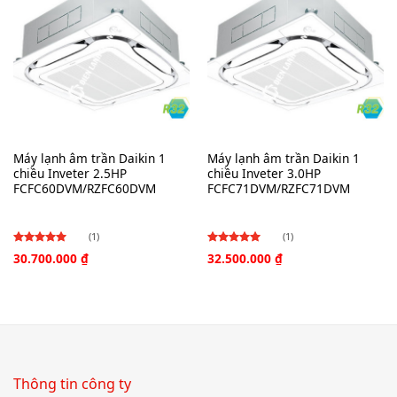
Máy lạnh âm trần Daikin 1
Máy lạnh âm trần Daikin 1
chiều Inveter 2.5HP
chiều Inveter 3.0HP
FCFC60DVM/RZFC60DVM
FCFC71DVM/RZFC71DVM
(1)
(1)
30.700.000
₫
32.500.000
₫
Được
Được
xếp hạng
xếp hạng
4.00
4.00
5
5
sao
sao
Thông tin công ty