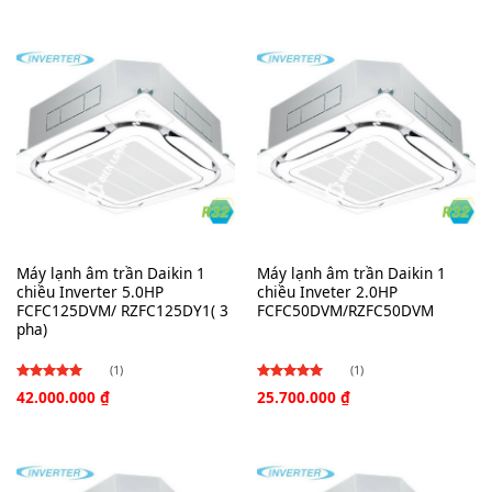
4.00
5
5 sao
sao
Máy lạnh âm trần Daikin 1
Máy lạnh âm trần Daikin 1
chiều Inverter 5.0HP
chiều Inveter 2.0HP
FCFC125DVM/ RZFC125DY1( 3
FCFC50DVM/RZFC50DVM
pha)
(1)
(1)
42.000.000
₫
25.700.000
₫
Được
Được
xếp hạng
xếp hạng
4.00
4.00
5
5
sao
sao