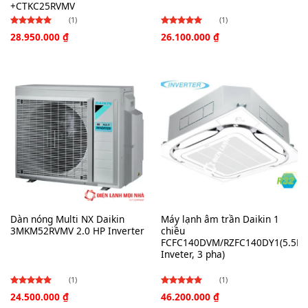
+CTKC25RVMV
(1)
(1)
28.950.000
₫
26.100.000
₫
Được
Được
xếp hạng
xếp hạng
4.00
4.00
5
5
sao
sao
Dàn nóng Multi NX Daikin
Máy lạnh âm trần Daikin 1
3MKM52RVMV 2.0 HP Inverter
chiều
FCFC140DVM/RZFC140DY1(5.5Hp
Inveter, 3 pha)
(1)
(1)
24.500.000
₫
46.200.000
₫
Được xếp
Được
5.00
hạng
xếp hạng