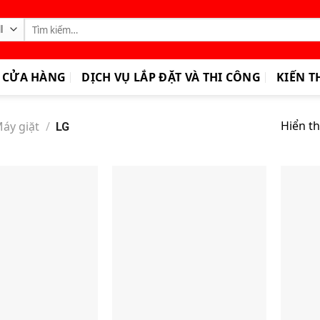
Tìm
kiếm:
CỬA HÀNG
DỊCH VỤ LẮP ĐẶT VÀ THI CÔNG
KIẾN T
Hiển th
áy giặt
/
LG