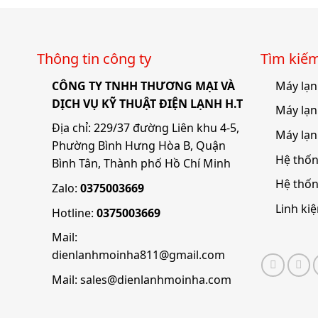
Thông tin công ty
Tìm kiê
CÔNG TY TNHH THƯƠNG MẠI VÀ
Máy lạn
DỊCH VỤ KỸ THUẬT ĐIỆN LẠNH H.T
Máy lạn
Địa chỉ: 229/37 đường Liên khu 4-5,
Máy lạn
Phường Bình Hưng Hòa B, Quận
Hệ thốn
Bình Tân, Thành phố Hồ Chí Minh
Hệ thố
Zalo:
0375003669
Linh ki
Hotline:
0375003669
Mail:
dienlanhmoinha811@gmail.com
Mail:
sales@dienlanhmoinha.com