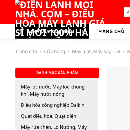
Skip
to
content
TRANG CHỦ
DANH MỤC SẢN PHẨM
Trang chủ
/
Cửa hàng
/
Máy giặt, Máy sấy, Tivi
/
M
DANH MỤC SẢN PHẨM
Máy lọc nước, Máy lọc không
khí, Máy nước nóng
Điều hòa công nghiệp Daikin
Quạt điều hòa, Quạt điện
Máy rửa chén, Lò Nướng, Máy