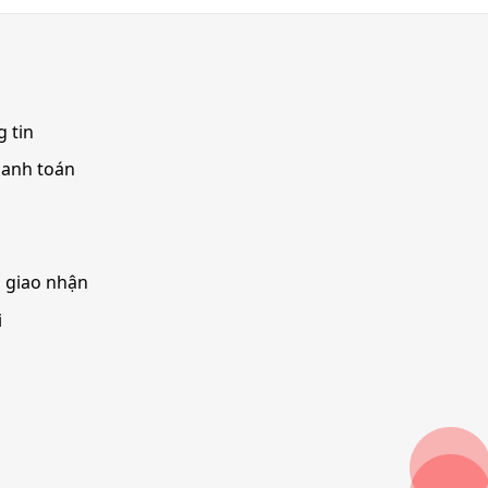
 tin
hanh toán
à giao nhận
i