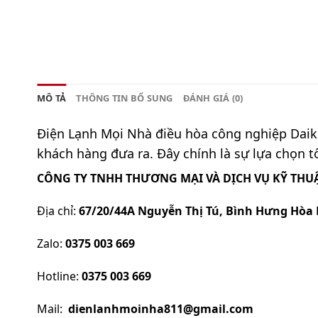
MÔ TẢ
THÔNG TIN BỔ SUNG
ĐÁNH GIÁ (0)
Điện Lạnh Mọi Nhà
điều hòa công nghiệp Daiki
khách hàng đưa ra. Đây chính là sự lựa chọn tố
CÔNG TY TNHH THƯƠNG MẠI VÀ DỊCH VỤ KỸ THUẬ
Địa chỉ:
67/20/44A Nguyễn Thị Tú, Bình Hưng Hòa 
Zalo:
0375 003 669
Hotline:
0375 003 669
Mail:
dienlanhmoinha811@gmail.com