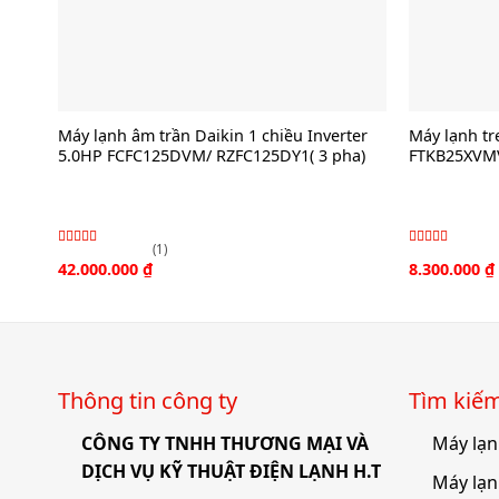
Máy lạnh âm trần Daikin 1 chiều Inverter
Máy lạnh tr
5.0HP FCFC125DVM/ RZFC125DY1( 3 pha)
FTKB25XVMV
(1)
Được xếp
Được xếp
42.000.000
₫
8.300.000
₫
hạng
hạng
4.00
4.00
5
5
sao
sao
Thông tin công ty
Tìm kiê
CÔNG TY TNHH THƯƠNG MẠI VÀ
Máy lạn
DỊCH VỤ KỸ THUẬT ĐIỆN LẠNH H.T
Máy lạn