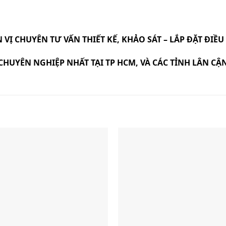
 VỊ CHUYÊN TƯ VẤN THIẾT KẾ, KHẢO SÁT – LẮP ĐẶT ĐI
CHUYÊN NGHIỆP NHẤT TẠI TP HCM, VÀ CÁC TỈNH LÂN CẬ