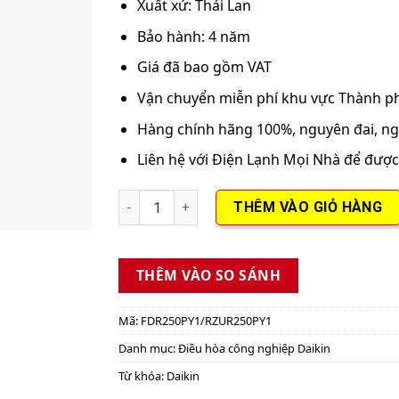
Xuất xứ: Thái Lan
Bảo hành: 4 năm
Giá đã bao gồm VAT
Vận chuyển miễn phí khu vực Thành p
Hàng chính hãng 100%, nguyên đai, ng
Liên hệ với Điện Lạnh Mọi Nhà để được 
Điều hòa công nghiệp nối ống gió 1 chiều i
THÊM VÀO GIỎ HÀNG
THÊM VÀO SO SÁNH
Mã:
FDR250PY1/RZUR250PY1
Danh mục:
Điều hòa công nghiệp Daikin
Từ khóa:
Daikin