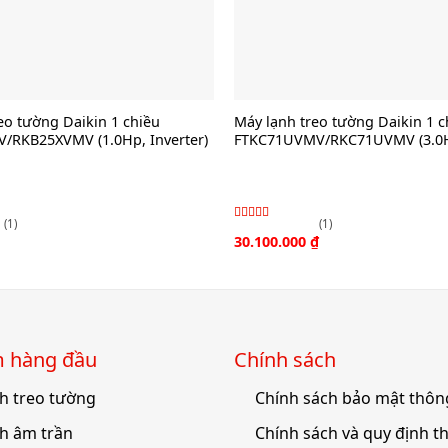
eo tường Daikin 1 chiều
Máy lạnh treo tường Daikin 1 c
/RKB25XVMV (1.0Hp, Inverter)
FTKC71UVMV/RKC71UVMV (3.0Hp
(1)
(1)
Được
30.100.000
₫
xếp
hạng
3.00
5
sao
́m hàng đầu
Chính sách
h treo tường
Chính sách bảo mật thông
h âm trần
Chính sách và quy định t