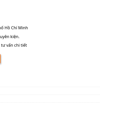
hố Hồ Chí Minh
uyên kiện.
tư vấn chi tiết
nverter FDR250PY1/RZUR250PY1 96.000BTU số lượng