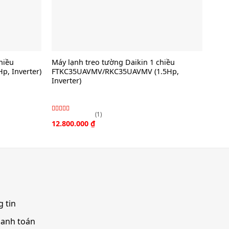
hiều
Máy lạnh treo tường Daikin 1 chiều
Máy 
, Inverter)
FTKC35UAVMV/RKC35UAVMV (1.5Hp,
FTK
Inverter)
Inve
(1)
Được xếp
Đượ
12.800.000
₫
10.7
hạng
xếp
4.00
hạng
5
3.00
sao
sao
 tin
hanh toán