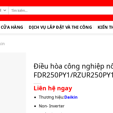
Tìm
kiếm:
CỬA HÀNG
DỊCH VỤ LẮP ĐẶT VÀ THI CÔNG
KIẾN T
kin
Điều hòa công nghiệp nối
FDR250PY1/RZUR250PY1
Liên hệ ngay
Thương hiệu:
Daikin
Non- Inverter