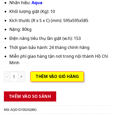
Nhãn hiệu:
Aqua
Khối lượng giặt (Kg):
10
Kích thước (R x S x C) (mm):
595x595x585
Nặng: 80kg
Điện năng tiêu thụ lần giặt (w.h):
153
Thời gian bảo hành: 24 tháng chính hãng
Miễn phí giao hàng tận nơi trong nội thành Hồ Chí
Minh
Máy giặt Aqua Inverter 10 KG AQD-D1002G(BK) số lượng
THÊM VÀO GIỎ HÀNG
THÊM VÀO SO SÁNH
Mã:
AQD-D1002G(BK)