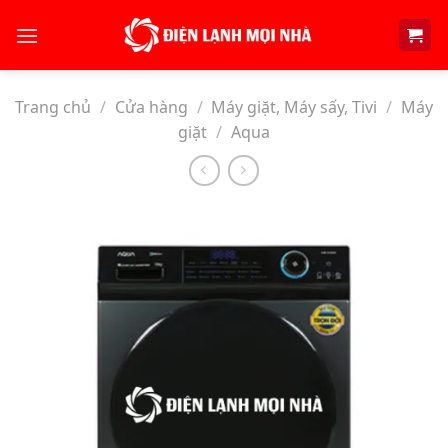
Skip
to
content
Trang chủ
/
Cửa hàng
/
Máy giặt, Máy sấy, Tivi
/
Máy
giặt
/
Aqua