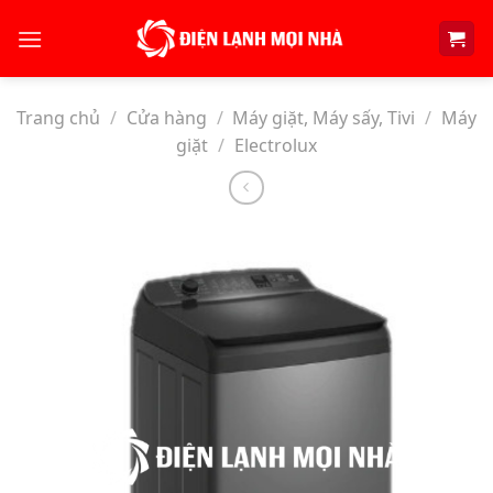
Skip
to
content
Trang chủ
/
Cửa hàng
/
Máy giặt, Máy sấy, Tivi
/
Máy
giặt
/
Electrolux