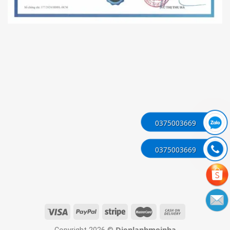
0375003669
0375003669
Dienlanhmoinha