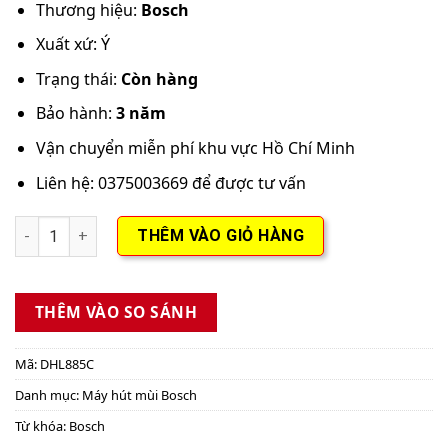
Thương hiệu:
Bosch
Xuất xứ: Ý
Trạng thái:
Còn hàng
Bảo hành:
3 năm
Vận chuyển miễn phí khu vực Hồ Chí Minh
Liên hệ: 0375003669 để được tư vấn
Máy hút mùi âm tủ Bosch DHL885C Serie 6 số lượng
THÊM VÀO GIỎ HÀNG
THÊM VÀO SO SÁNH
Mã:
DHL885C
Danh mục:
Máy hút mùi Bosch
Từ khóa:
Bosch