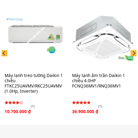
Máy lạnh treo tường Daikin 1
Máy lạnh âm trần Daikin 1
chiều
chiều 4.0HP
FTKC25UAVMV/RKC25UAVMV
FCNQ36MV1/RNQ36MV1
(1.0Hp, Inverter)
(1)
(1)
Được
Được
10.700.000
₫
36.900.000
₫
xếp
xếp hạng
4.00
hạng
5
3.00
5
sao
sao