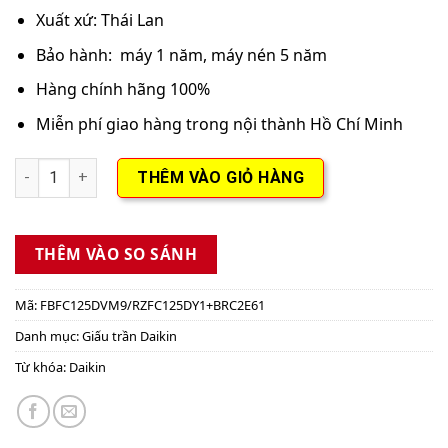
Xuất xứ: Thái Lan
Bảo hành: máy 1 năm, máy nén 5 năm
Hàng chính hãng 100%
Miễn phí giao hàng trong nội thành Hồ Chí Minh
Máy lạnh giấu trần nối ống gió Daikin Inverter FBFC125DVM9
THÊM VÀO GIỎ HÀNG
THÊM VÀO SO SÁNH
Mã:
FBFC125DVM9/RZFC125DY1+BRC2E61
Danh mục:
Giấu trần Daikin
Từ khóa:
Daikin