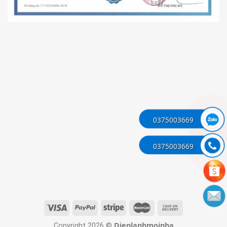
0375003669
0375003669
Dienlanhmoinha
Copyright 2026 ©