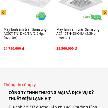
Máy lạnh âm trần Samsung
Máy lạnh âm trần Samsung
AC071TN1DKC/EA (2.5Hp,
AC140TN4DKC-EA (5.5Hp,
Inverter)
inverter)
24.750.000
₫
35.500.000
₫
Thông tin công ty
CÔNG TY TNHH THƯƠNG MẠI VÀ DỊCH VỤ KỸ
THUẬT ĐIỆN LẠNH H.T
Địa chỉ: 229/37 đường Liên khu 4-5, Phường Bình