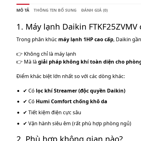
MÔ TẢ
THÔNG TIN BỔ SUNG
ĐÁNH GIÁ (0)
1. Máy lạnh Daikin FTKF25ZVMV c
Trong phân khúc
máy lạnh 1HP cao cấp
, Daikin g
👉 Không chỉ là máy lạnh
👉 Mà là
giải pháp không khí toàn diện cho phòng
Điểm khác biệt lớn nhất so với các dòng khác:
✔ Có
lọc khí Streamer (độc quyền Daikin)
✔ Có
Humi Comfort chống khô da
✔ Tiết kiệm điện cực sâu
✔ Vận hành siêu êm (rất phù hợp phòng ngủ)
2. Phù hợp không gian nào?