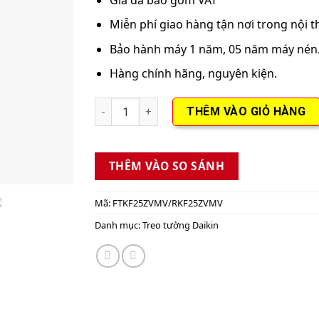
Miễn phí giao hàng tận nơi trong nội 
Bảo hành máy 1 năm, 05 năm máy nén
Hàng chính hãng, nguyên kiện.
Máy Lạnh Daikin Inverter 1HP FTKF25ZVMV/
THÊM VÀO GIỎ HÀNG
THÊM VÀO SO SÁNH
Mã:
FTKF25ZVMV/RKF25ZVMV
Danh mục:
Treo tường Daikin