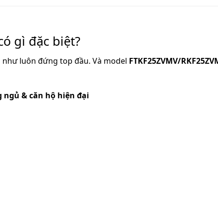
ó gì đặc biệt?
ần như luôn đứng top đầu. Và model
FTKF25ZVMV/RKF25ZVM
 ngủ & căn hộ hiện đại