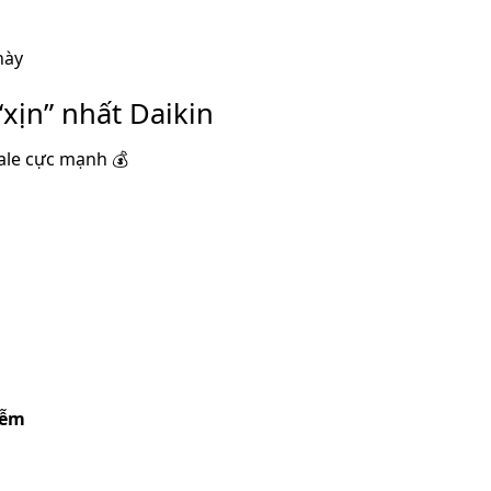
này
“xịn” nhất Daikin
ale cực mạnh 💰
iễm