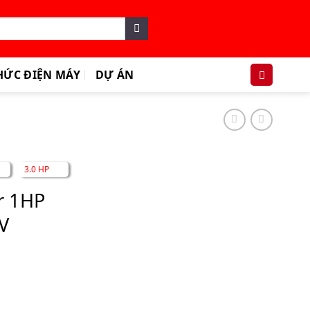
HỨC ĐIỆN MÁY
DỰ ÁN
3.0 HP
r 1HP
V