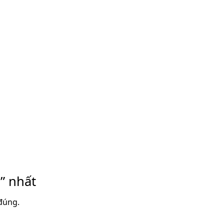
” nhất
đúng.