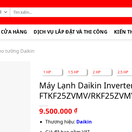
Tìm
kiếm:
CỬA HÀNG
DỊCH VỤ LẮP ĐẶT VÀ THI CÔNG
KIẾN T
eo tường Daikin
1 HP
1.5 HP
2 HP
2.5 HP
Máy Lạnh Daikin Inverte
FTKF25ZVMV/RKF25ZVM
9.500.000
₫
Thương hiệu:
Daikin
Giá đã bao gồm VAT