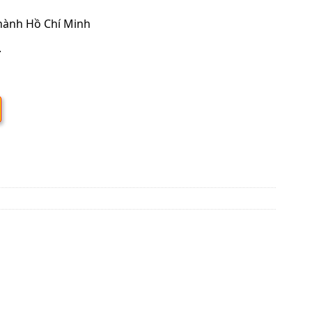
thành Hồ Chí Minh
.
RKF25ZVMV số lượng