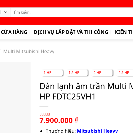
Tìm
kiếm:
CỬA HÀNG
DỊCH VỤ LẮP ĐẶT VÀ THI CÔNG
KIẾN T
/
Multi Mitsubishi Heavy
1 HP
1.5 HP
2 HP
2.5 HP
Dàn lạnh âm trần Multi M
HP FDTC25VH1
7.900.000
₫
4.00
1
trên
5 dựa trên
Thương hiệu:
Mitsubishi Heavy
đánh giá