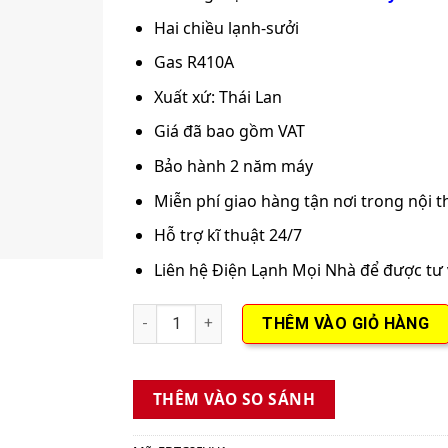
Hai chiều lạnh-sưởi
Gas R410A
Xuất xứ: Thái Lan
Giá đã bao gồm VAT
Bảo hành 2 năm máy
Miễn phí giao hàng tận nơi trong nội 
Hỗ trợ kĩ thuật 24/7
Liên hệ
Điện Lạnh Mọi Nhà đ
ể được tư
Dàn lạnh âm trần Multi Mitsubishi Heavy Inv
THÊM VÀO GIỎ HÀNG
THÊM VÀO SO SÁNH