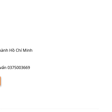
thành Hồ Chí Minh
 vấn 0375003669
erter 1.0 HP FDTC25VH1 số lượng