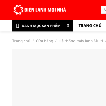
Skip
to
content
TRANG CHỦ
DANH MỤC SẢN PHẨM
Trang chủ
/
Cửa hàng
/
Hệ thống máy lạnh Multi