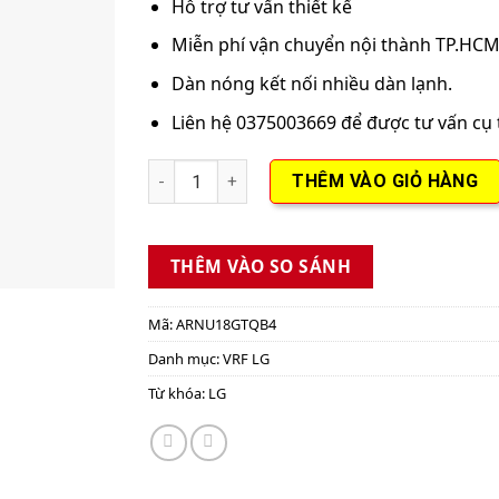
Hỗ trợ tư vấn thiết kế
Miễn phí vận chuyển nội thành TP.HC
Dàn nóng kết nối nhiều dàn lạnh.
Liên hệ 0375003669 để được tư vấn cụ 
Dàn lạnh Dual vane âm trần ARNU18GTQB4-2.
THÊM VÀO GIỎ HÀNG
THÊM VÀO SO SÁNH
Mã:
ARNU18GTQB4
Danh mục:
VRF LG
Từ khóa:
LG