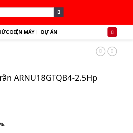
HỨC ĐIỆN MÁY
DỰ ÁN
 trần ARNU18GTQB4-2.5Hp
0%.