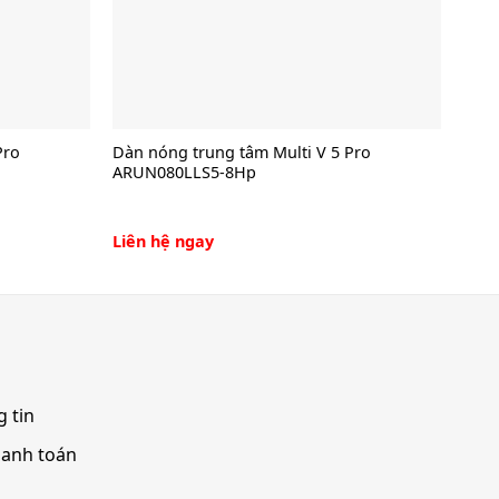
Pro
Dàn nóng trung tâm Multi V 5 Pro
Dàn 
ARUN080LLS5-8Hp
ARN
Liên hệ ngay
Liên
 tin
hanh toán