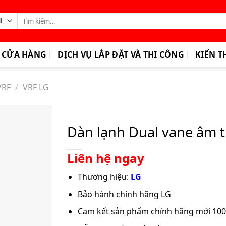
Tìm
kiếm:
CỬA HÀNG
DỊCH VỤ LẮP ĐẶT VÀ THI CÔNG
KIẾN T
VRF
/
VRF LG
Dàn lạnh Dual vane âm
Liên hệ ngay
Thương hiệu:
LG
Bảo hành chính hãng
LG
Cam kết sản phẩm chính hãng mới 10