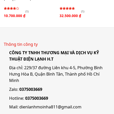
(1)
(1)
Được
Được
10.700.000
₫
32.500.000
₫
xếp
xếp hạng
4.00
hạng
5
3.00
5
sao
sao
Thông tin công ty
CÔNG TY TNHH THƯƠNG MẠI VÀ DỊCH VỤ KỸ
THUẬT ĐIỆN LẠNH H.T
Địa chỉ: 229/37 đường Liên khu 4-5, Phường Bình
Hưng Hòa B, Quận Bình Tân, Thành phố Hồ Chí
Minh
Zalo:
0375003669
Hotline:
0375003669
Mail:
dienlanhmoinha811@gmail.com