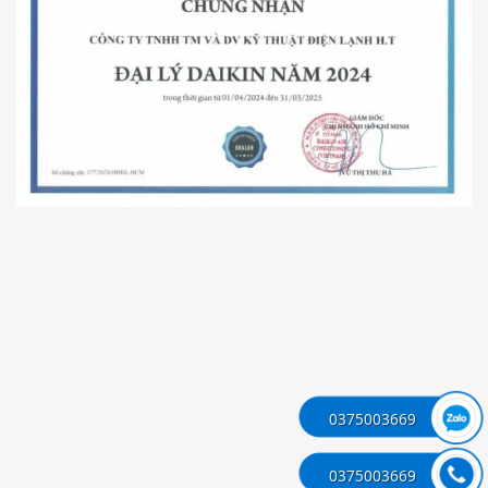
0375003669
0375003669