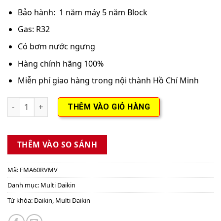
Bảo hành: 1 năm máy 5 năm Block
Gas: R32
Có bơm nước ngưng
Hàng chính hãng 100%
Miễn phí giao hàng trong nội thành Hồ Chí Minh
Dàn lạnh giấu trần nối ống gió multi Daikin FMA60RVMV 2.5HP
THÊM VÀO GIỎ HÀNG
THÊM VÀO SO SÁNH
Mã:
FMA60RVMV
Danh mục:
Multi Daikin
Từ khóa:
Daikin
,
Multi Daikin