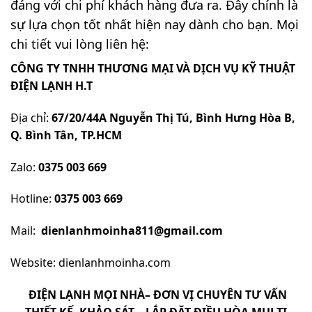
đáng với chi phí khách hàng đưa ra. Đây chính là
sự lựa chọn tốt nhất hiện nay dành cho bạn. Mọi
chi tiết vui lòng liên hệ:
CÔNG TY TNHH THƯƠNG MẠI VÀ DỊCH VỤ KỸ THUẬT
ĐIỆN LẠNH H.T
Địa chỉ:
67/20/44A Nguyễn Thị Tú, Bình Hưng Hòa B,
Q. Bình Tân, TP.HCM
Zalo:
0375 003 669
Hotline:
0375 003 669
Mail:
dienlanhmoinha811@gmail.com
Website:
dienlanhmoinha.com
ĐIỆN LẠNH MỌI NHÀ
– ĐƠN VỊ CHUYÊN TƯ VẤN
THIẾT KẾ, KHẢO SÁT – LẮP ĐẶT ĐIỀU HÒA
MULTI