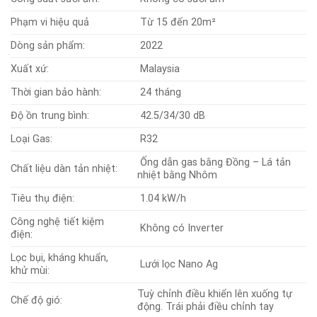
Phạm vi hiệu quả
Từ 15 đến 20m²
Dòng sản phẩm:
2022
Xuất xứ:
Malaysia
Thời gian bảo hành:
24 tháng
Độ ồn trung bình:
42.5/34/30 dB
Loại Gas:
R32
Ống dẫn gas bằng Đồng – Lá tản
Chất liệu dàn tản nhiệt:
nhiệt bằng Nhôm
Tiêu thụ điện:
1.04 kW/h
Công nghệ tiết kiệm
Không có Inverter
điện:
Lọc bụi, kháng khuẩn,
Lưới lọc Nano Ag
khử mùi:
Tuỳ chỉnh điều khiển lên xuống tự
Chế độ gió:
động. Trái phải điều chỉnh tay