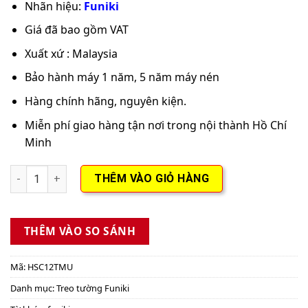
Nhãn hiệu:
Funiki
Giá đã bao gồm VAT
Xuất xứ : Malaysia
Bảo hành máy 1 năm, 5 năm máy nén
Hàng chính hãng, nguyên kiện.
Miễn phí giao hàng tận nơi trong nội thành Hồ Chí
Minh
Điều hòa 12000BTU Funiki HSC12TMU số lượng
THÊM VÀO GIỎ HÀNG
THÊM VÀO SO SÁNH
Mã:
HSC12TMU
Danh mục:
Treo tường Funiki