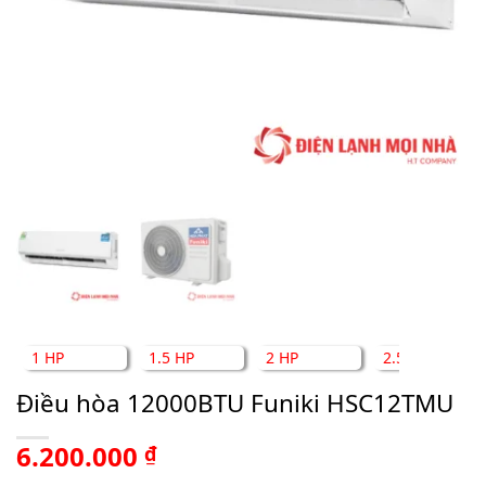
1 HP
1.5 HP
2 HP
2.5 HP
Điều hòa 12000BTU Funiki HSC12TMU
6.200.000
₫