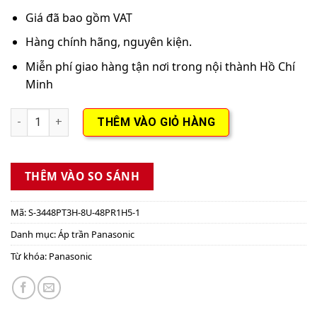
Giá đã bao gồm VAT
Hàng chính hãng, nguyên kiện.
Miễn phí giao hàng tận nơi trong nội thành Hồ Chí
Minh
Điều hòa áp trần Panasonic S-22PT1H5/U-22PV1H5 22.500BTU
THÊM VÀO GIỎ HÀNG
THÊM VÀO SO SÁNH
Mã:
S-3448PT3H-8U-48PR1H5-1
Danh mục:
Áp trần Panasonic
Từ khóa:
Panasonic