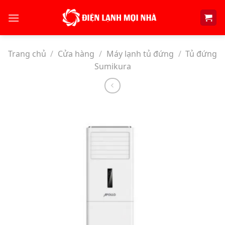
Skip
to
content
Trang chủ
/
Cửa hàng
/
Máy lạnh tủ đứng
/
Tủ đứng
Sumikura