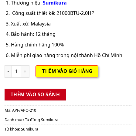
Thương hiệu:
Sumikura
Công suất thiết kế: 21000BTU-2.0HP
Xuất xứ: Malaysia
Bảo hành: 12 tháng
Hàng chính hãng 100%
Miễn phí giao hàng trong nội thành Hồ Chí Minh
Điều hòa tủ đứng APF/APO-210 2HP số lượng
THÊM VÀO GIỎ HÀNG
THÊM VÀO SO SÁNH
Mã:
APF/APO-210
Danh mục:
Tủ đứng Sumikura
Từ khóa:
Sumikura