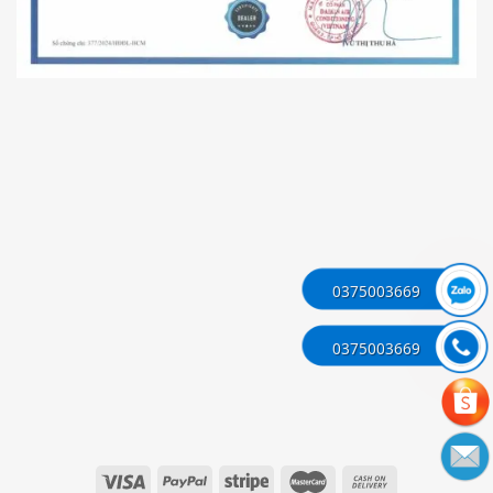
0375003669
0375003669