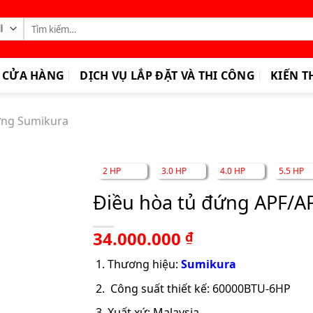
Tìm
kiếm:
CỬA HÀNG
DỊCH VỤ LẮP ĐẶT VÀ THI CÔNG
KIẾN T
ứng Sumikura
2 HP
3.0 HP
4.0 HP
5.5 HP
Điều hòa tủ đứng APF/
34.000.000
₫
Thương hiệu:
Sumikura
Công suất thiết kế: 60000BTU-6HP
Xuất xứ: Malaysia