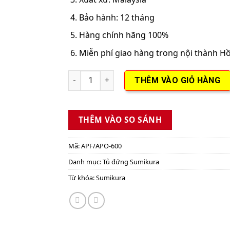
Bảo hành: 12 tháng
Hàng chính hãng 100%
Miễn phí giao hàng trong nội thành H
Điều hòa tủ đứng APF/APO-600 6HP số lượng
THÊM VÀO GIỎ HÀNG
THÊM VÀO SO SÁNH
Mã:
APF/APO-600
Danh mục:
Tủ đứng Sumikura
Từ khóa:
Sumikura