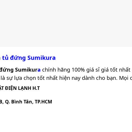
a
tủ đứng
Sumikura
 đứng Sumikur
a
chính hãng 100% giá sỉ giá tốt nhấ
à sự lựa chọn tốt nhất hiện nay dành cho bạn. Mọi chi
T ĐIỆN LẠNH H.T
B, Q. Bình Tân, TP.HCM