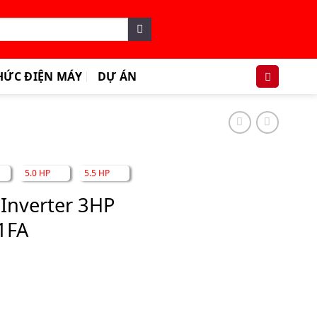
HỨC ĐIỆN MÁY
DỰ ÁN
5.0 HP
5.5 HP
Inverter 3HP
1FA