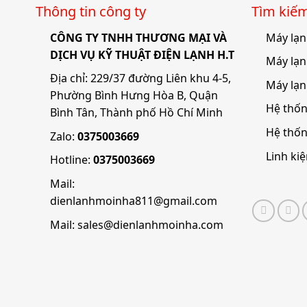
Thông tin công ty
Tìm kiê
CÔNG TY TNHH THƯƠNG MẠI VÀ
Máy lạn
DỊCH VỤ KỸ THUẬT ĐIỆN LẠNH H.T
Máy lạn
Địa chỉ: 229/37 đường Liên khu 4-5,
Máy lạn
Phường Bình Hưng Hòa B, Quận
Hệ thốn
Bình Tân, Thành phố Hồ Chí Minh
Hệ thố
Zalo:
0375003669
Linh ki
Hotline:
0375003669
Mail:
dienlanhmoinha811@gmail.com
Mail:
sales@dienlanhmoinha.com