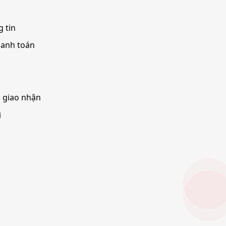
 tin
hanh toán
à giao nhận
i