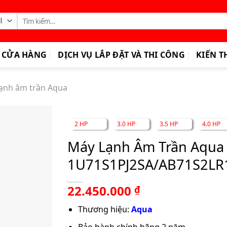
Tìm
kiếm:
CỬA HÀNG
DỊCH VỤ LẮP ĐẶT VÀ THI CÔNG
KIẾN T
ạnh âm trần Aqua
2 HP
3.0 HP
3.5 HP
4.0 HP
Máy Lạnh Âm Trần Aqua 
1U71S1PJ2SA/AB71S2LR
22.450.000
₫
Thương hiệu:
Aqua
Bảo hành chính hãng 2 năm