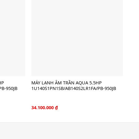
HP
MÁY LẠNH ÂM TRẦN AQUA 5.5HP
Máy 
PB-950JB
1U140S1PN1SB/AB140S2LR1FA/PB-950JB
1U90
34.100.000
₫
25.4