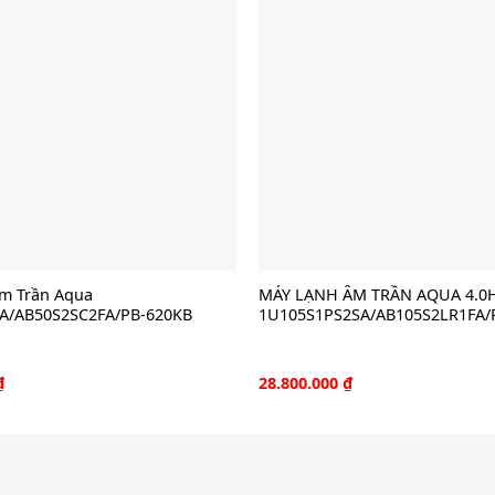
m Trần Aqua
MÁY LẠNH ÂM TRẦN AQUA 4.0
A/AB50S2SC2FA/PB-620KB
1U105S1PS2SA/AB105S2LR1FA/
₫
28.800.000
₫