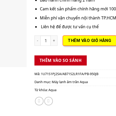
Cam kết sản phẩm chính hãng mới 10
Miễn phí vận chuyển nội thành TP.HC
Liên hệ để được tư vấn cụ thể
Máy Lạnh Âm Trần Aqua Inverter 3HP 1U71S
THÊM VÀO GIỎ HÀNG
THÊM VÀO SO SÁNH
Mã:
1U71S1PJ2SA/AB71S2LR1FA/PB-950JB
Danh mục:
Máy lạnh âm trần Aqua
Từ khóa:
Aqua