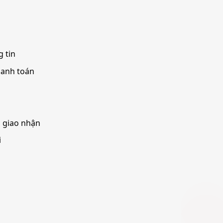
 tin
hanh toán
à giao nhận
i