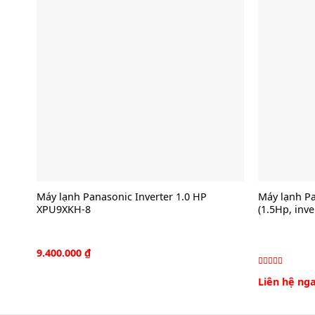
Máy lạnh Panasonic Inverter 1.0 HP
Máy lạnh P
XPU9XKH-8
(1.5Hp, inve
9.400.000
₫
Được xếp
Liên hệ ng
5.00
hạng
5
sao