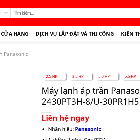
Tìm
kiếm:
CỬA HÀNG
DỊCH VỤ LẮP ĐẶT VÀ THI CÔNG
KIẾN T
ần Panasonic
2.5 HP
3.5 HP
5.0 HP
5.5 HP
Máy lạnh áp trần Panason
2430PT3H-8/U-30PR1H5
Liên hệ ngay
Nhãn hiệu:
Panasonic
1 chiều- 1 pha- Gas R32A