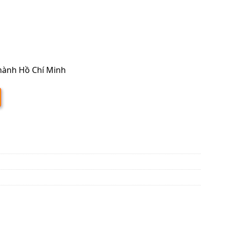
thành Hồ Chí Minh
S-2430PT3H-8/U-30PR1H5 số lượng