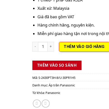
Xuất xứ: Malaysia
Giá đã bao gồm VAT
Hàng chính hãng, nguyên kiện.
Miễn phí giao hàng tận nơi trong nội 
Máy lạnh áp trần Panasonic Inverter 3.5HP 
THÊM VÀO GIỎ HÀNG
THÊM VÀO SO SÁNH
Mã:
S-2430PT3H-8/U-30PR1H5
Danh mục:
Áp trần Panasonic
Từ khóa:
Panasonic