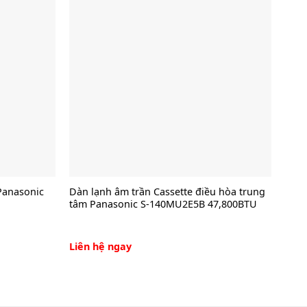
Panasonic
Dàn lạnh âm trần Cassette điều hòa trung
Máy 
tâm Panasonic S-140MU2E5B 47,800BTU
XPU
Liên hệ ngay
17.9