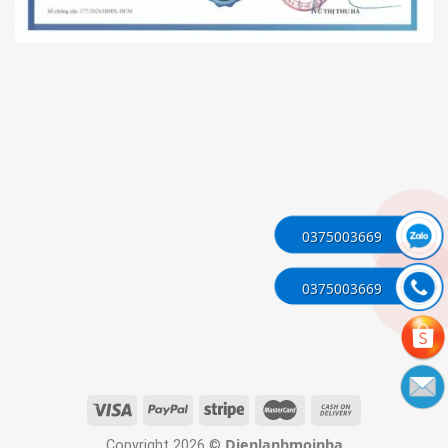
0375003669
0375003669
Dienlanhmoinha
Copyright 2026 ©