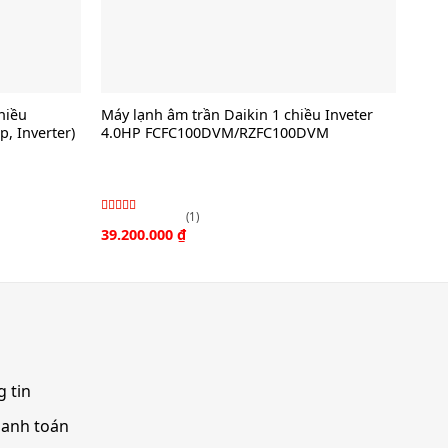
hiều
Máy lạnh âm trần Daikin 1 chiều Inveter
Máy 
 Inverter)
4.0HP FCFC100DVM/RZFC100DVM
FTK
Inve
(1)
Được xếp
Đượ
39.200.000
₫
10.7
hạng
xếp
4.00
hạng
5
3.00
sao
sao
 tin
hanh toán