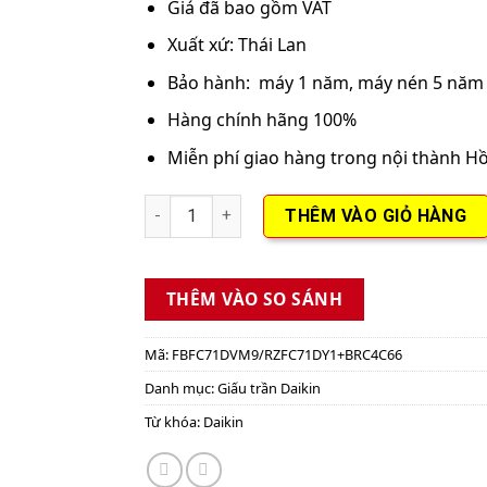
Giá đã bao gồm VAT
Xuất xứ: Thái Lan
Bảo hành: máy 1 năm, máy nén 5 năm
Hàng chính hãng 100%
Miễn phí giao hàng trong nội thành H
Máy lạnh giấu trần nối ống gió Daikin Inve
THÊM VÀO GIỎ HÀNG
THÊM VÀO SO SÁNH
Mã:
FBFC71DVM9/RZFC71DY1+BRC4C66
Danh mục:
Giấu trần Daikin
Từ khóa:
Daikin