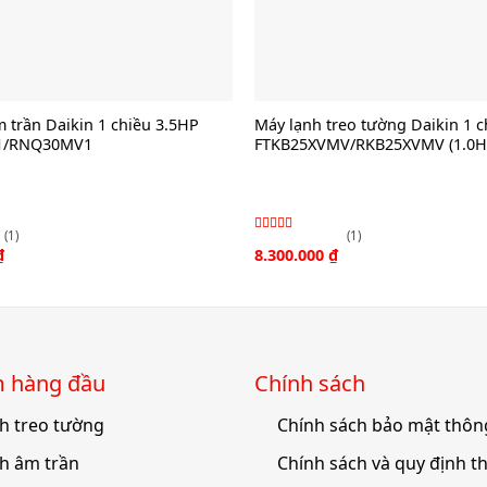
 trần Daikin 1 chiều 3.5HP
Máy lạnh treo tường Daikin 1 c
1/RNQ30MV1
FTKB25XVMV/RKB25XVMV (1.0Hp,
(1)
(1)
Được xếp
₫
8.300.000
₫
hạng
4.00
5
sao
́m hàng đầu
Chính sách
h treo tường
Chính sách bảo mật thông
h âm trần
Chính sách và quy định t