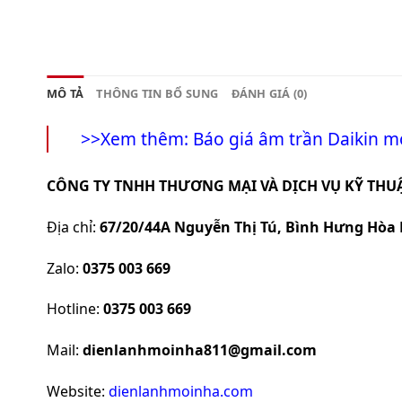
MÔ TẢ
THÔNG TIN BỔ SUNG
ĐÁNH GIÁ (0)
>>Xem thêm:
Báo giá âm trần Daikin m
CÔNG TY TNHH THƯƠNG MẠI VÀ DỊCH VỤ KỸ THUẬ
Địa chỉ:
67/20/44A Nguyễn Thị Tú, Bình Hưng Hòa 
Zalo:
0375 003 669
Hotline:
0375 003 669
Mail:
dienlanhmoinha811@gmail.com
Website:
dienlanhmoinha.com