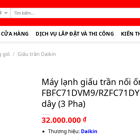
Tìm
kiếm:
CỬA HÀNG
DỊCH VỤ LẮP ĐẶT VÀ THI CÔNG
KIẾN T
g gió
/
Giấu trần Daikin
Máy lạnh giấu trần nối ố
FBFC71DVM9/RZFC71DY1
dây (3 Pha)
32.000.000
₫
Thương hiệu:
Daikin