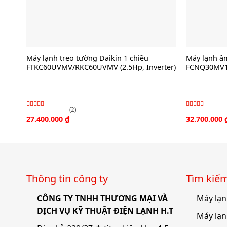
Máy lạnh treo tường Daikin 1 chiều
Máy lạnh âm
FTKC60UVMV/RKC60UVMV (2.5Hp, Inverter)
FCNQ30MV
(2)
Được xếp
Được xếp
27.400.000
₫
32.700.000
hạng
hạng
4.00
4.00
5
5
sao
sao
Thông tin công ty
Tìm kiê
CÔNG TY TNHH THƯƠNG MẠI VÀ
Máy lạn
DỊCH VỤ KỸ THUẬT ĐIỆN LẠNH H.T
Máy lạn