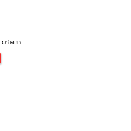
ồ Chí Minh
rter FBFC71DVM9/RZFC71DY1+BRC4C66 điều khiển không dây (3 Pha