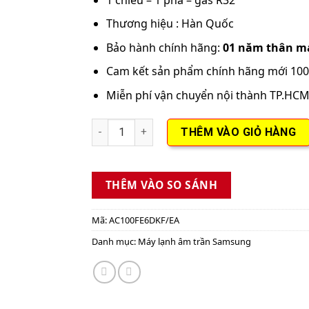
Thương hiệu : Hàn Quốc
Bảo hành chính hãng:
01 năm thân m
Cam kết sản phẩm chính hãng mới 10
Miễn phí vận chuyển nội thành TP.HC
Máy Lạnh Âm Trần Samsung AC100FE6DKF/EA 
THÊM VÀO GIỎ HÀNG
THÊM VÀO SO SÁNH
Mã:
AC100FE6DKF/EA
Danh mục:
Máy lạnh âm trần Samsung