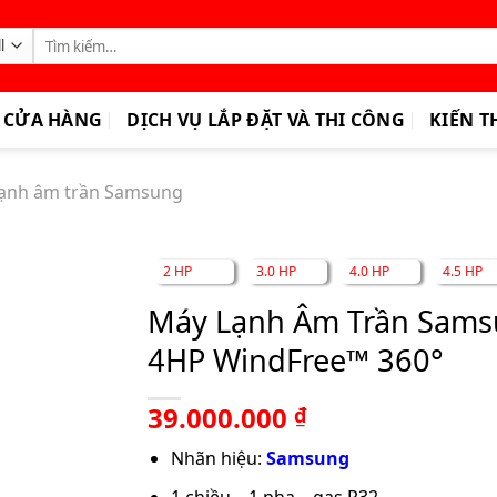
Tìm
kiếm:
CỬA HÀNG
DỊCH VỤ LẮP ĐẶT VÀ THI CÔNG
KIẾN T
lạnh âm trần Samsung
2 HP
3.0 HP
4.0 HP
4.5 HP
Máy Lạnh Âm Trần Sams
4HP WindFree™ 360°
39.000.000
₫
Nhãn hiệu:
Samsung
1 chiều – 1 pha – gas R32