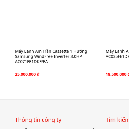
DKC-
Máy Lạnh Âm Trần Cassette 1 Hướng
Máy Lạnh Â
Samsung WindFree Inverter 3.0HP
AC035FE1DK
AC071FE1DKF/EA
25.000.000
₫
18.500.000
Thông tin công ty
Tìm kiê