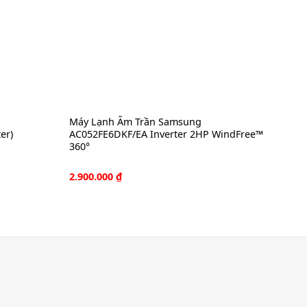
Máy Lạnh Âm Trần Samsung
er)
AC052FE6DKF/EA Inverter 2HP WindFree™
360°
2.900.000
₫