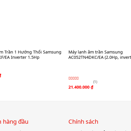
m Trần 1 Hướng Thổi Samsung
Máy lạnh âm trần Samsung
F/EA Inverter 1.5Hp
AC052TN4DKC/EA (2.0Hp, invert
₫
(1)
Được xếp
21.400.000
₫
hạng
4.00
5
sao
́m hàng đầu
Chính sách