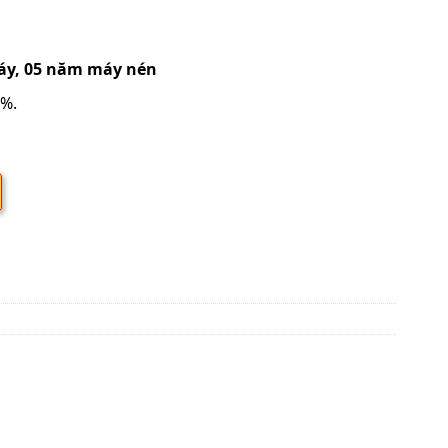
áy, 05 năm máy nén
0%.
M
Inverter 4HP WindFree™ 360° số lượng