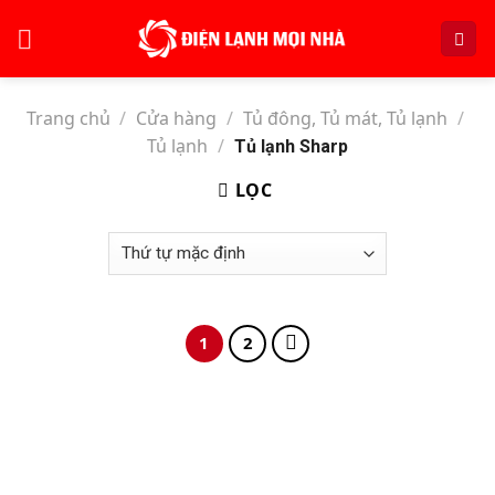
Skip
to
content
Trang chủ
/
Cửa hàng
/
Tủ đông, Tủ mát, Tủ lạnh
/
Tủ lạnh
/
Tủ lạnh Sharp
LỌC
1
2