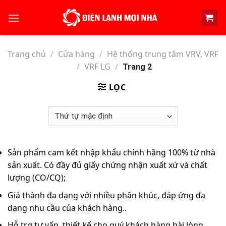
Skip
to
content
Trang chủ
/
Cửa hàng
/
Hệ thống trung tâm VRV, VRF
/
VRF LG
/
Trang 2
LỌC
Sản phẩm cam kết nhập khẩu chính hãng 100% từ nhà
sản xuất. Có đầy đủ giấy chứng nhận xuất xứ và chất
lượng (CO/CQ);
Giá thành đa dạng với nhiều phân khúc, đáp ứng đa
dạng nhu cầu của khách hàng..
Hỗ trợ tư vấn, thiết kế cho quý khách hàng hài lòng