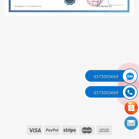
0375003669
0375003669