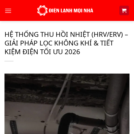
Skip
to
content
HỆ THỐNG THU HỒI NHIỆT (HRV/ERV) –
GIẢI PHÁP LỌC KHÔNG KHÍ & TIẾT
KIỆM ĐIỆN TỐI ƯU 2026