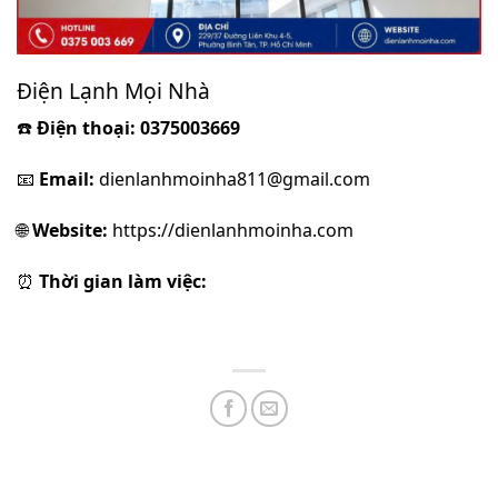
Điện Lạnh Mọi Nhà
☎️
Điện thoại: 0375003669
📧
Email:
dienlanhmoinha811@gmail.com
🌐
Website:
https://dienlanhmoinha.com
⏰
Thời gian làm việc: