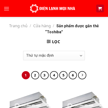
Skip
to
content
Trang chủ
/
Cửa hàng
/
Sản phẩm được gắn thẻ
“Toshiba”
LỌC
1
2
3
4
5
6