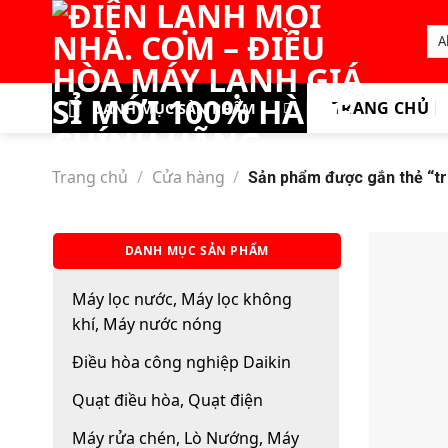
Skip
to
content
TRANG CHỦ
DANH MỤC SẢN PHẨM
Trang chủ
/
Cửa hàng
/
Sản phẩm được gắn thẻ “t
DANH MỤC SẢN PHẨM
Máy lọc nước, Máy lọc không
khí, Máy nước nóng
Điều hòa công nghiệp Daikin
Quạt điều hòa, Quạt điện
Máy rửa chén, Lò Nướng, Máy