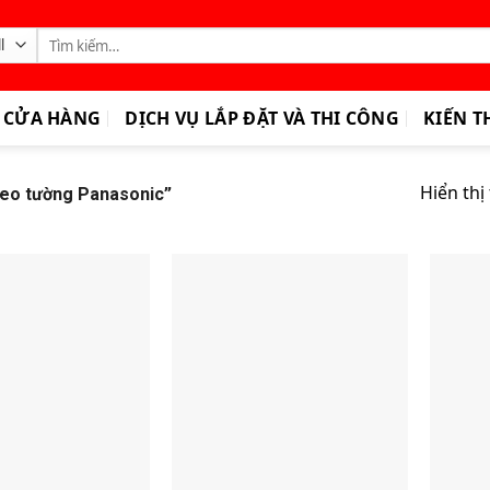
Tìm
kiếm:
CỬA HÀNG
DỊCH VỤ LẮP ĐẶT VÀ THI CÔNG
KIẾN T
Hiển thị
reo tường Panasonic”