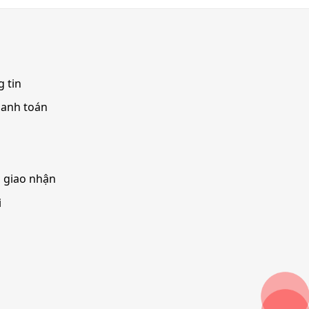
 tin
hanh toán
à giao nhận
i