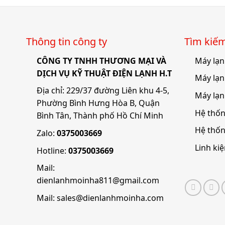
Thông tin công ty
Tìm kiê
CÔNG TY TNHH THƯƠNG MẠI VÀ
Máy lạn
DỊCH VỤ KỸ THUẬT ĐIỆN LẠNH H.T
Máy lạn
Địa chỉ: 229/37 đường Liên khu 4-5,
Máy lạn
Phường Bình Hưng Hòa B, Quận
Hệ thốn
Bình Tân, Thành phố Hồ Chí Minh
Hệ thố
Zalo:
0375003669
Linh ki
Hotline:
0375003669
Mail:
dienlanhmoinha811@gmail.com
Mail:
sales@dienlanhmoinha.com