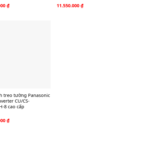
000
₫
11.550.000
₫
h treo tường Panasonic
nverter CU/CS-
-8 cao cấp
000
₫