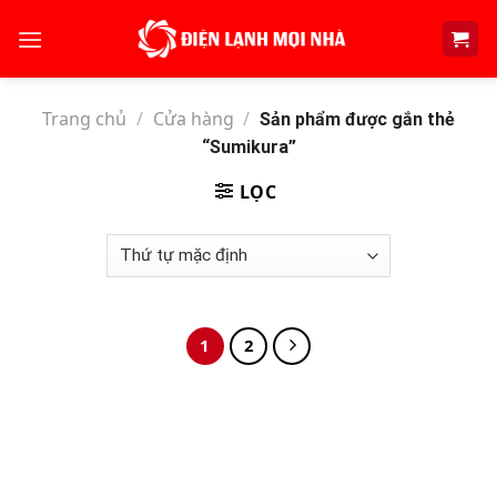
Skip
to
content
Trang chủ
/
Cửa hàng
/
Sản phẩm được gắn thẻ
“Sumikura”
LỌC
1
2